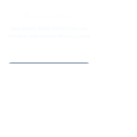
Sigue nuestras REDES SOCIALES para más
información sobre Maristas México Occidental
Ponte en contacto
Email
Mensaje
Enviar
maristas.org.mx
Política de
Privacidad
Instancias Maristas